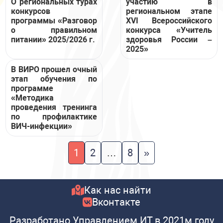
О региональных турах
участию в
конкурсов
региональном этапе
программы «Разговор
XVI Всероссийского
о правильном
конкурса «Учитель
питании» 2025/2026 г.
здоровья России –
2025»
В ВИРО прошел очный
этап обучения по
программе
«Методика
проведения тренинга
по профилактике
ВИЧ-инфекции»
Навигация
1
2
…
8
»
по
записям
Как нас найти
Вконтакте
Разработано Управлением ИТ в 2021м году