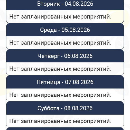
Вторник - 04.08.2026
Нет запланированных мероприятий.
Среда - 05.08.2026
Нет запланированных мероприятий.
Четверг - 06.08.2026
Нет запланированных мероприятий.
Пятница - 07.08.2026
Нет запланированных мероприятий.
Суббота - 08.08.2026
Нет запланированных мероприятий.