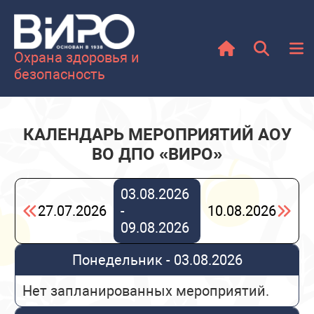
Охрана здоровья и
безопасность
КАЛЕНДАРЬ МЕРОПРИЯТИЙ АОУ
ВО ДПО «ВИРО»
03.08.2026
27.07.2026
-
10.08.2026
09.08.2026
Понедельник - 03.08.2026
Нет запланированных мероприятий.